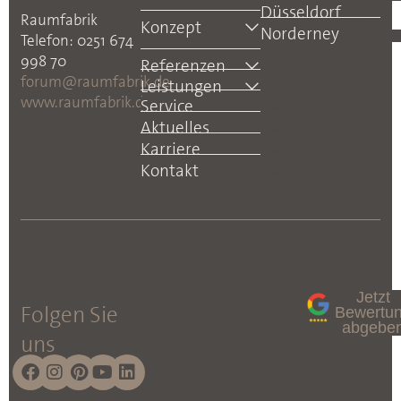
Düsseldorf
Raumfabrik
Konzept
Norderney
Telefon: 0251 674
998 70
Referenzen
forum@raumfabrik.de
Leistungen
www.raumfabrik.de
Service
Aktuelles
Karriere
Kontakt
Jetzt
Folgen Sie
Bewertu
abgebe
uns