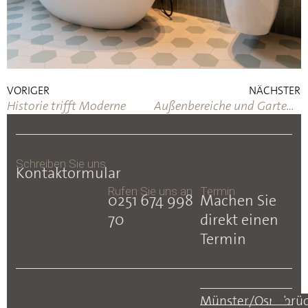
VORIGER
NÄCHSTER
Historie trifft Moderne
Außenbereiche und Gartengestaltung
Schreiben Sie uns
Kontaktormular
Rufen Sie uns an
Termin
0251 674 998
Machen Sie
70
direkt einen
Termin
Münster/Osnabrü