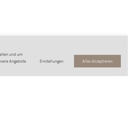
halten und um
unsere Angebote
Einstellungen
Alles Akzeptieren
tage
bei Ihnen vor Ort endet unser
ruch nicht. Ob eine gesamte
umaßnahme oder die Montage des
elnen Möbels. Wir arbeiten
erecht, sauber und schnell. So werden
viduelle Lebensräume geschaffen…