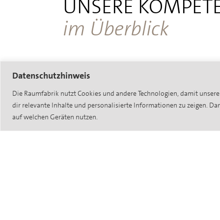
UNSERE KOMPET
im Überblick
Datenschutzhinweis
Die Raumfabrik nutzt Cookies und andere Technologien, damit unsere 
dir relevante Inhalte und personalisierte Informationen zu zeigen. D
Planung
auf welchen Geräten nutzen.
Grundlage eines individuell angepasste
Möbel ist die Bestandsaufnahme der
Räumlichkeiten vor Ort. Auf dieser Basis
entwickeln wir detaillierte
Entwurfsplanungen, bis hin zu 3D-
Visualisierungen, damit der Kunde eine
genaue Vorstellung seines neuen Möbel