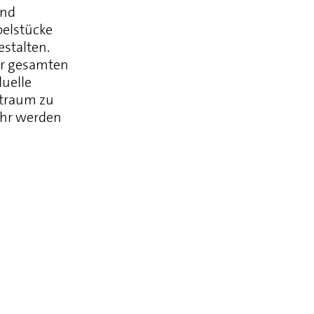
und
elstücke
stalten.
ur gesamten
duelle
ntraum zu
ahr werden