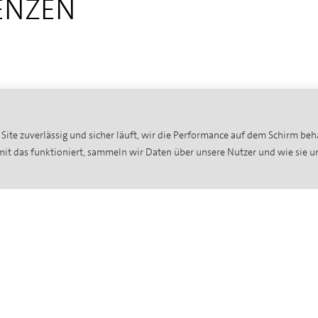
ENZEN
Site zuverlässig und sicher läuft, wir die Performance auf dem Schirm be
amit das funktioniert, sammeln wir Daten über unsere Nutzer und wie sie 
Fertigung
Mon
n
Durch unseren hochtechnisierten
Auch 
Maschinenpark steht Ihrer Vision nichts im
Ansp
Wege. Mit moderner CNC- und
Umba
Fertigungstechniken, hochwertiger
einz
Lackierungsgeräte gepaart mit
fachg
handwerklicher Genauigkeit schaffen wir es
indi
s
unserem Qualitätsanspruch gerecht zu