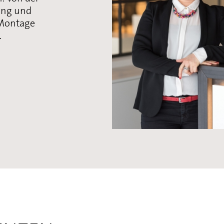
ung und
 Montage
.