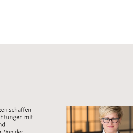
zen schaffen
ichtungen mit
nd
. Von der