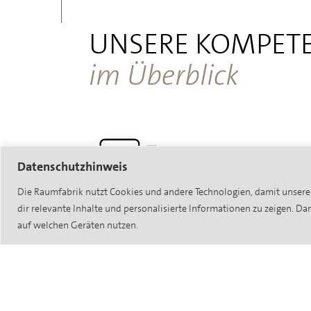
UNSERE KOMPET
im Überblick
Datenschutzhinweis
Die Raumfabrik nutzt Cookies und andere Technologien, damit unsere 
Holzfenster
dir relevante Inhalte und personalisierte Informationen zu zeigen. D
auf welchen Geräten nutzen.
Holzfenster sorgen dank ihres natürlich
Aussehens und der warmen
Holzoberflächen für ein besonderes
Wohlgefühl. Innen wie außen ein starke
Stück Natur. Es zeigt Stärke, hat Charakt