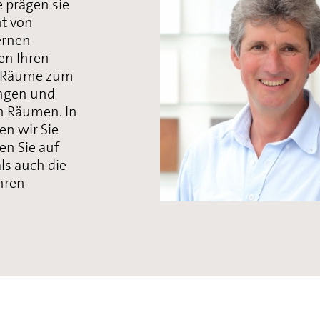
e prägen sie
ht von
ernen
en Ihren
ie Räume zum
ngen und
en Räumen. In
n wir Sie
en Sie auf
ls auch die
hren