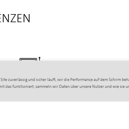
ENZEN
Site zuverlässig und sicher läuft, wir die Performance auf dem Schirm be
Kunststofffenster
amit das funktioniert, sammeln wir Daten über unsere Nutzer und wie sie 
en
Unsere Kunststofffenster verfügen dank der
ausgefeilten Mehrkammer-Konstruktion
über eine gute Wärmedämmung, die die
s
Vorgaben der neuen Energie-
er,
Einsparverordnung EnEV erfüllt. Der Einsatz