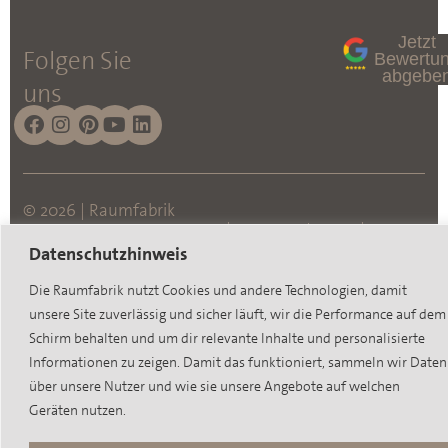
Jetzt
Folgen Sie
Bewertu
abgebe
uns
© 2026 | Raumfabrik
|
|
|
Konzept- und
Datenschutz
Impressum
Cookies
Datenschutzhinweis
Ideenschmiede GmbH
Die Raumfabrik nutzt Cookies und andere Technologien, damit
Neubau
unsere Site zuverlässig und sicher läuft, wir die Performance auf dem
Schirm behalten und um dir relevante Inhalte und personalisierte
Informationen zu zeigen. Damit das funktioniert, sammeln wir Daten
über unsere Nutzer und wie sie unsere Angebote auf welchen
Geräten nutzen.