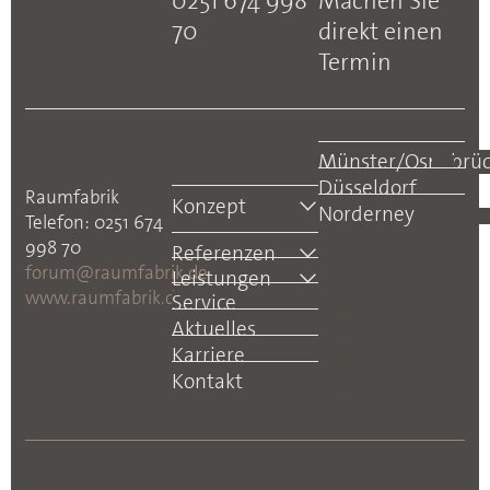
0251 674 998
Machen Sie
70
direkt einen
Termin
Münster/Osnabrü
Düsseldorf
Raumfabrik
Konzept
Norderney
Telefon: 0251 674
998 70
Referenzen
forum@raumfabrik.de
Leistungen
www.raumfabrik.de
Service
Aktuelles
Karriere
Kontakt