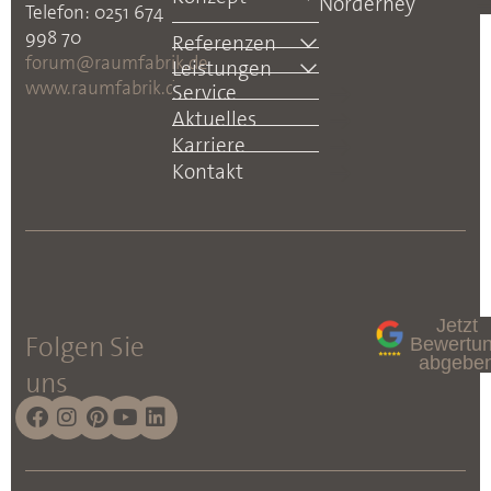
Norderney
Telefon: 0251 674
998 70
Referenzen
forum@raumfabrik.de
Leistungen
www.raumfabrik.de
Service
Aktuelles
Karriere
Kontakt
Jetzt
Folgen Sie
Bewertu
abgebe
uns