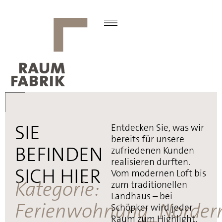
SIE
Entdecken Sie, was wir
bereits für unsere
BEFINDEN
zufriedenen Kunden
realisieren durften.
SICH HIER
Vom modernen Loft bis
Kategorie:
zum traditionellen
Landhaus – bei
Ferienwohnung_Norder
Schöpker wird jeder
Raum zum Highlight.