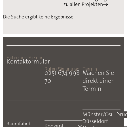
zu allen Projekten
Die Suche ergibt keine Ergebnisse.
Schreiben Sie uns
Kontaktormular
Rufen Sie uns an
Termin
0251 674 998
Machen Sie
70
direkt einen
Termin
Münster/Osnabrü
Düsseldorf
Raumfabrik
Konzept