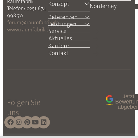
Raumfabrik
Konzept
Norderney
Telefon: 0251 674
998 70
Referenzen
forum@raumfabrik.de
Leistungen
www.raumfabrik.de
Service
Aktuelles
Karriere
Kontakt
Jetzt
Folgen Sie
Bewertu
abgebe
uns