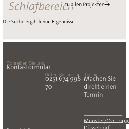
Schlafbereich
zu allen Projekten
Die Suche ergibt keine Ergebnisse.
Schreiben Sie uns
Kontaktormular
Rufen Sie uns an
Termin
0251 674 998
Machen Sie
70
direkt einen
Termin
Münster/Osnabrü
Düsseldorf