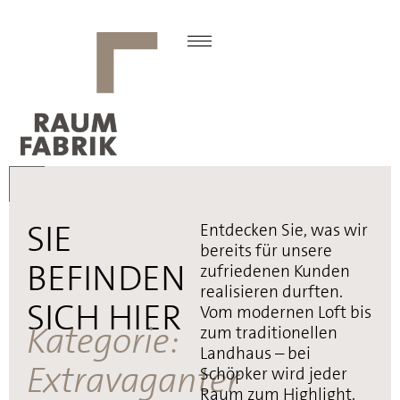
SIE
Entdecken Sie, was wir
bereits für unsere
BEFINDEN
zufriedenen Kunden
realisieren durften.
SICH HIER
Vom modernen Loft bis
Kategorie:
zum traditionellen
Landhaus – bei
Extravaganter
Schöpker wird jeder
Raum zum Highlight.